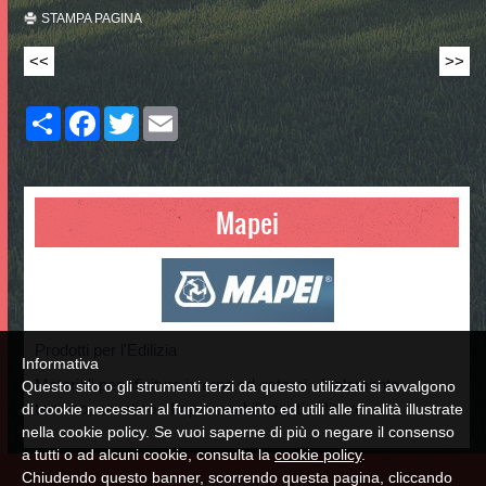
STAMPA PAGINA
<<
>>
Share
Facebook
Twitter
Email
Mapei
Prodotti per l'Edilizia
Informativa
Materiali per rifiniture interne ed esterni - Isolamento
Questo sito o gli strumenti terzi da questo utilizzati si avvalgono
termico, acustico - Impermeabilizzanti - Pitture
di cookie necessari al funzionamento ed utili alle finalità illustrate
nella cookie policy. Se vuoi saperne di più o negare il consenso
a tutti o ad alcuni cookie, consulta la
cookie policy
.
Chiudendo questo banner, scorrendo questa pagina, cliccando