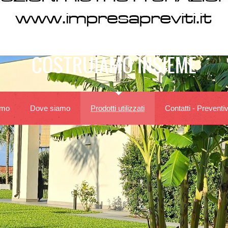
COSTRUIAMO INSIEME
amo
Dove siamo
Prodotti utilizzati
Contatti - Preventiv