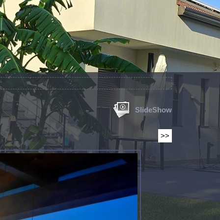
SlideShow
>>