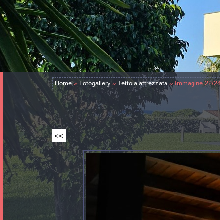
Home
»
Fotogallery
»
Tettoia attrezzata
» Immagine 22/2
<<