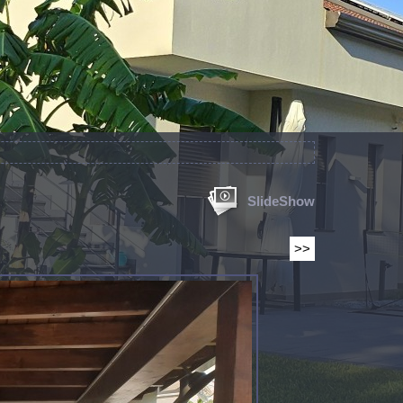
SlideShow
>>