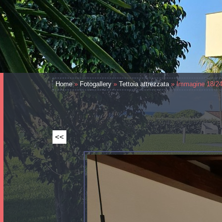
Home
»
Fotogallery
»
Tettoia attrezzata
» Immagine 18/2
<<