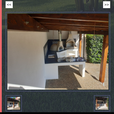
<<
>>