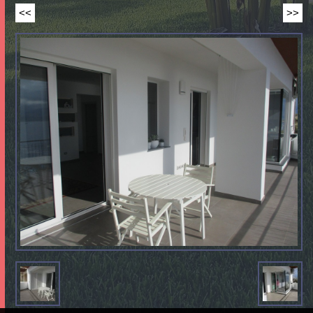
<<
>>