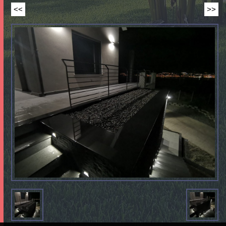
<<
>>