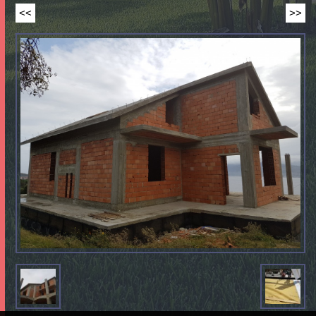
<<
>>