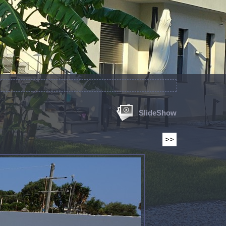
SlideShow
>>